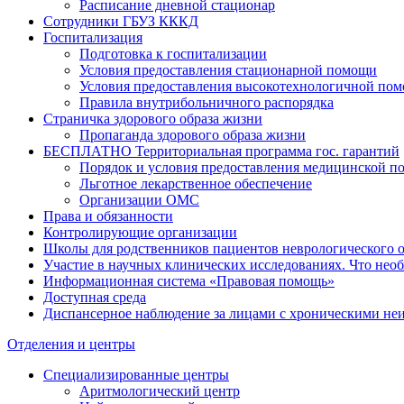
Расписание дневной стационар
Сотрудники ГБУЗ КККД
Госпитализация
Подготовка к госпитализации
Условия предоставления стационарной помощи
Условия предоставления высокотехнологичной по
Правила внутрибольничного распорядка
Страничка здорового образа жизни
Пропаганда здорового образа жизни
БЕСПЛАТНО Территориальная программа гос. гарантий
Порядок и условия предоставления медицинской п
Льготное лекарственное обеспечение
Организации ОМС
Права и обязанности
Контролирующие организации
Школы для родственников пациентов неврологического 
Участие в научных клинических исследованиях. Что необ
Информационная система «Правовая помощь»
Доступная среда
Диспансерное наблюдение за лицами с хроническими н
Отделения и центры
Специализированные центры
Аритмологический центр