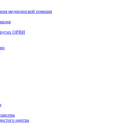
зания медицинской помощи
мация
 других ОРВИ
цию
и
пансера
дистого центра