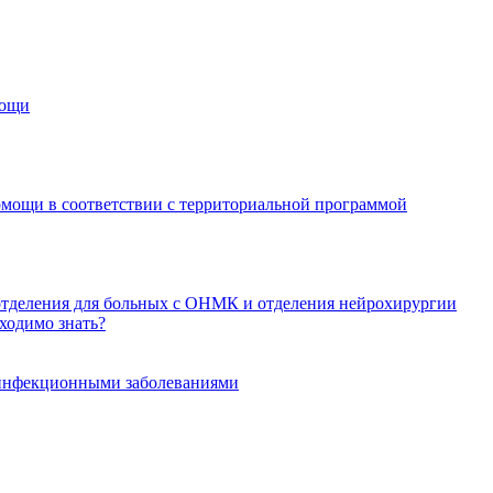
мощи
омощи в соответствии с территориальной программой
отделения для больных с ОНМК и отделения нейрохирургии
ходимо знать?
еинфекционными заболеваниями