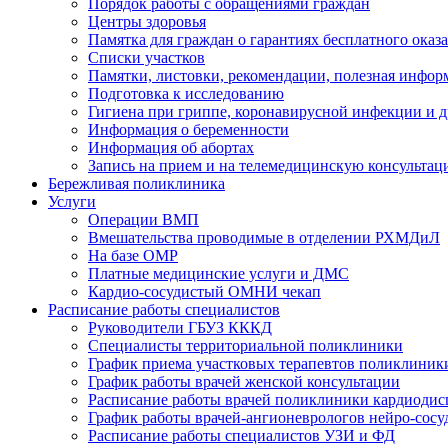
Порядок работы с обращениями граждан
Центры здоровья
Памятка для граждан о гарантиях бесплатного ока
Cписки участков
Памятки, листовки, рекомендации, полезная инфор
Подготовка к исследованию
Гигиена при гриппе, коронавирусной инфекции и
Информация о беременности
Информация об абортах
Запись на прием и на телемедицинскую консульта
Бережливая поликлиника
Услуги
Операции ВМП
Вмешательства проводимые в отделении РХМДиЛ
На базе ОМР
Платные медицинские услуги и ДМС
Кардио-сосудистый ОМНИ чекап
Расписание работы специалистов
Руководители ГБУЗ КККД
Специалисты территориальной поликлиники
График приема участковых терапевтов поликлиник
График работы врачей женской консультации
Расписание работы врачей поликлиники кардиодис
График работы врачей-ангионеврологов нейро-сосу
Расписание работы специалистов УЗИ и ФД