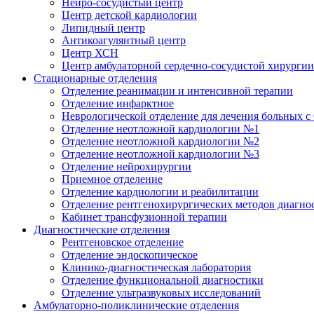
Нейро-сосудистый центр
Центр детской кардиологии
Липидный центр
Антикоагулянтный центр
Центр ХСН
Центр амбулаторной сердечно-сосудистой хирургии
Стационарные отделения
Отделение реанимации и интенсивной терапии
Отделение инфарктное
Неврологической отделение для лечения больных
Отделение неотложной кардиологии №1
Отделение неотложной кардиологии №2
Отделение неотложной кардиологии №3
Отделение нейрохирургии
Приемное отделение
Отделение кардиологии и реабилитации
Отделение рентгенохирургических методов диагно
Кабинет трансфузионной терапии
Диагностические отделения
Рентгеновское отделение
Отделение эндоскопическое
Клинико-диагностическая лаборатория
Отделение функциональной диагностики
Отделение ультразвуковых исследований
Амбулаторно-поликлинические отделения