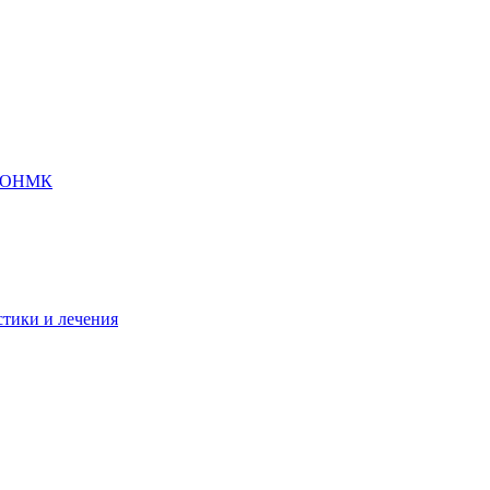
 с ОНМК
стики и лечения