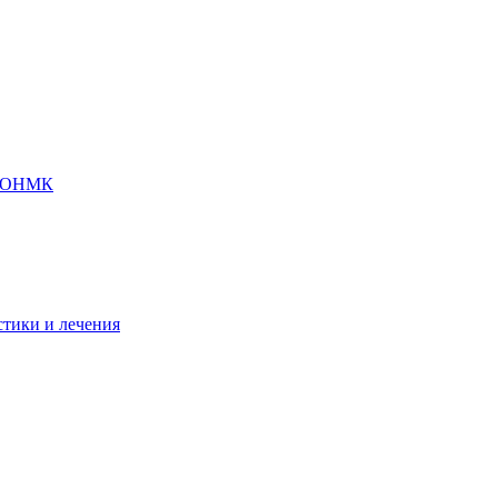
 с ОНМК
стики и лечения