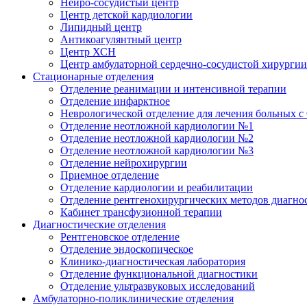
Нейро-сосудистый центр
Центр детской кардиологии
Липидный центр
Антикоагулянтный центр
Центр ХСН
Центр амбулаторной сердечно-сосудистой хирургии
Стационарные отделения
Отделение реанимации и интенсивной терапии
Отделение инфарктное
Неврологической отделение для лечения больных
Отделение неотложной кардиологии №1
Отделение неотложной кардиологии №2
Отделение неотложной кардиологии №3
Отделение нейрохирургии
Приемное отделение
Отделение кардиологии и реабилитации
Отделение рентгенохирургических методов диагно
Кабинет трансфузионной терапии
Диагностические отделения
Рентгеновское отделение
Отделение эндоскопическое
Клинико-диагностическая лаборатория
Отделение функциональной диагностики
Отделение ультразвуковых исследований
Амбулаторно-поликлинические отделения