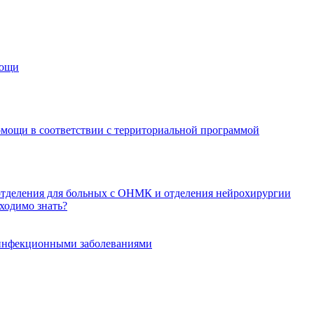
мощи
омощи в соответствии с территориальной программой
отделения для больных с ОНМК и отделения нейрохирургии
ходимо знать?
еинфекционными заболеваниями