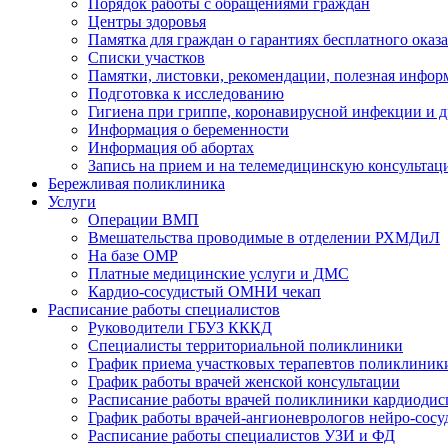
Порядок работы с обращениями граждан
Центры здоровья
Памятка для граждан о гарантиях бесплатного ока
Cписки участков
Памятки, листовки, рекомендации, полезная инфор
Подготовка к исследованию
Гигиена при гриппе, коронавирусной инфекции и
Информация о беременности
Информация об абортах
Запись на прием и на телемедицинскую консульта
Бережливая поликлиника
Услуги
Операции ВМП
Вмешательства проводимые в отделении РХМДиЛ
На базе ОМР
Платные медицинские услуги и ДМС
Кардио-сосудистый ОМНИ чекап
Расписание работы специалистов
Руководители ГБУЗ КККД
Специалисты территориальной поликлиники
График приема участковых терапевтов поликлиник
График работы врачей женской консультации
Расписание работы врачей поликлиники кардиодис
График работы врачей-ангионеврологов нейро-сосу
Расписание работы специалистов УЗИ и ФД