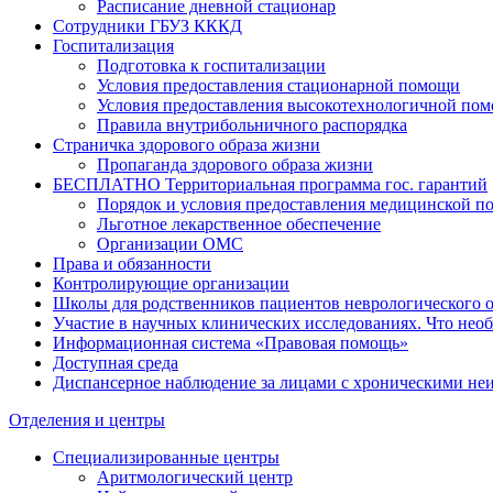
Расписание дневной стационар
Сотрудники ГБУЗ КККД
Госпитализация
Подготовка к госпитализации
Условия предоставления стационарной помощи
Условия предоставления высокотехнологичной по
Правила внутрибольничного распорядка
Страничка здорового образа жизни
Пропаганда здорового образа жизни
БЕСПЛАТНО Территориальная программа гос. гарантий
Порядок и условия предоставления медицинской п
Льготное лекарственное обеспечение
Организации ОМС
Права и обязанности
Контролирующие организации
Школы для родственников пациентов неврологического 
Участие в научных клинических исследованиях. Что необ
Информационная система «Правовая помощь»
Доступная среда
Диспансерное наблюдение за лицами с хроническими н
Отделения и центры
Специализированные центры
Аритмологический центр