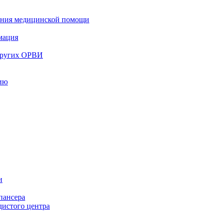
зания медицинской помощи
мация
 других ОРВИ
цию
и
пансера
дистого центра