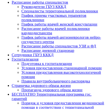
Расписание работы специалистов
Руководители ГБУЗ КККД
Специалисты территориальной поликлиники
График приема участковых терапевтов
поликлиники
График работы врачей женской консультации
Расписание работы врачей поликлиники
кардиодиспансера
График работы врачей-ангионеврологов нейро-
сосудистого центра
Расписание работы специалистов УЗИ и ФД
Расписание дневной стационар
Сотрудники ГБУЗ КККД
Госпитализация
Подготовка к госпитализации
Условия предоставления стационарной помощи
Условия предоставления высокотехнологичной
помощи
Правила внутрибольничного распорядка
Страничка здорового образа жизни
Пропаганда здорового образа жизни
БЕСПЛАТНО Территориальная программа гос.
гарантий
Порядок и условия предоставления медицинской
помощи в соответствии с территориальной