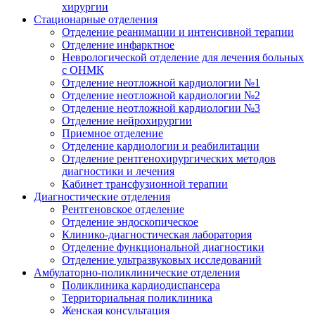
хирургии
Стационарные отделения
Отделение реанимации и интенсивной терапии
Отделение инфарктное
Неврологической отделение для лечения больных
с ОНМК
Отделение неотложной кардиологии №1
Отделение неотложной кардиологии №2
Отделение неотложной кардиологии №3
Отделение нейрохирургии
Приемное отделение
Отделение кардиологии и реабилитации
Отделение рентгенохирургических методов
диагностики и лечения
Кабинет трансфузионной терапии
Диагностические отделения
Рентгеновское отделение
Отделение эндоскопическое
Клинико-диагностическая лаборатория
Отделение функциональной диагностики
Отделение ультразвуковых исследований
Амбулаторно-поликлинические отделения
Поликлиника кардиодиспансера
Территориальная поликлиника
Женская консультация