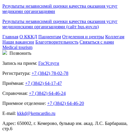
Результаты независимой оценки качества оказания услуг
медикими организациями
Результаты независимой оценки качества оказания услуг
медицинскими организациями (сайт bus.gov.ru)
Главная
О КККД
Пациентам
Отделения и центры
Коллегам
Наши вакансии
Благотворительность
Связаться с нами
Medical tourism
Позвонить
Запись на прием:
ГосУслуги
Регистратура:
+7 (3842) 78-02-78
Приёмная:
+7 (3842) 64-17-47
Справочная:
+7 (3842) 64-46-24
Приемное отделение:
+7 (3842) 64-46-20
E-mail:
kkkd@kemcardio.ru
Адрес: 650002, г. Кемерово, бульвар им. акад. Л.С. Барбараша,
стр.6