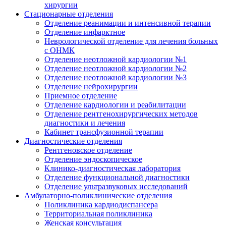
хирургии
Стационарные отделения
Отделение реанимации и интенсивной терапии
Отделение инфарктное
Неврологической отделение для лечения больных
с ОНМК
Отделение неотложной кардиологии №1
Отделение неотложной кардиологии №2
Отделение неотложной кардиологии №3
Отделение нейрохирургии
Приемное отделение
Отделение кардиологии и реабилитации
Отделение рентгенохирургических методов
диагностики и лечения
Кабинет трансфузионной терапии
Диагностические отделения
Рентгеновское отделение
Отделение эндоскопическое
Клинико-диагностическая лаборатория
Отделение функциональной диагностики
Отделение ультразвуковых исследований
Амбулаторно-поликлинические отделения
Поликлиника кардиодиспансера
Территориальная поликлиника
Женская консультация