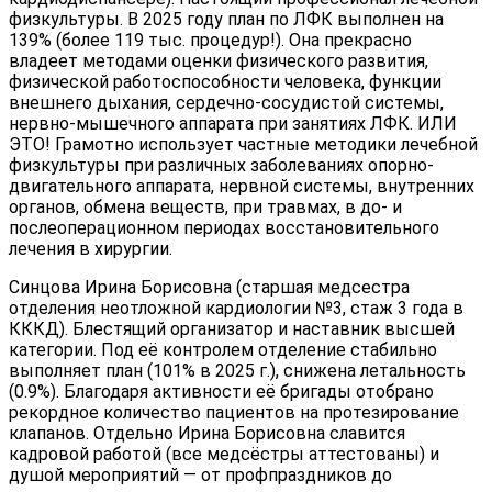
физкультуры. В 2025 году план по ЛФК выполнен на
139% (более 119 тыс. процедур!). Она прекрасно
владеет методами оценки физического развития,
физической работоспособности человека, функции
внешнего дыхания, сердечно-сосудистой системы,
нервно-мышечного аппарата при занятиях ЛФК. ИЛИ
ЭТО! Грамотно использует частные методики лечебной
физкультуры при различных заболеваниях опорно-
двигательного аппарата, нервной системы, внутренних
органов, обмена веществ, при травмах, в до- и
послеоперационном периодах восстановительного
лечения в хирургии.
Синцова Ирина Борисовна (старшая медсестра
отделения неотложной кардиологии №3, стаж 3 года в
КККД). Блестящий организатор и наставник высшей
категории. Под её контролем отделение стабильно
выполняет план (101% в 2025 г.), снижена летальность
(0.9%). Благодаря активности её бригады отобрано
рекордное количество пациентов на протезирование
клапанов. Отдельно Ирина Борисовна славится
кадровой работой (все медсёстры аттестованы) и
душой мероприятий — от профпраздников до