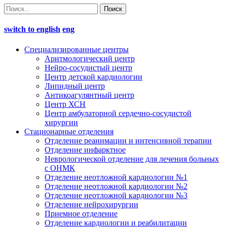
switch to english
eng
Специализированные центры
Аритмологический центр
Нейро-сосудистый центр
Центр детской кардиологии
Липидный центр
Антикоагулянтный центр
Центр ХСН
Центр амбулаторной сердечно-сосудистой
хирургии
Стационарные отделения
Отделение реанимации и интенсивной терапии
Отделение инфарктное
Неврологической отделение для лечения больных
с ОНМК
Отделение неотложной кардиологии №1
Отделение неотложной кардиологии №2
Отделение неотложной кардиологии №3
Отделение нейрохирургии
Приемное отделение
Отделение кардиологии и реабилитации