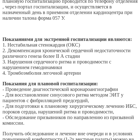
плановую госпитализацию проводится по телефону отделения
, через портал госпитализации, и осуществляется в
назначенный день в приемном отделении кардиоцентра при
наличии талона форма 057 У.
Показаниями для экстренной госпитализации являются:
1. Нестабильная стенокардия (ОКС)
2. Декомпенсация хронической сердечной недостаточности
различного генеза более II А стадии
3. Нарушения сердечного ритма и проводимости с
нарушением гемодинамики
4. Тромбоэмболия легочной артерии
Показания для плановой госпитализации:
- Проведение диагностической коронароангиографии
- Для восстановление синусового ритма методом ЭИТ у
пациентов с фибрилляцией предсердий,
- Для подготовки к плановому хирургическому лечению ИБС,
пороков сердца, нарушений ритма и проводимости,
- Обследование призывников по направлению из призывной
комиссии.
Получить обследование и лечение вне очереди и в условиях
повышенной комфортности (1-2х местные палаты) можно на