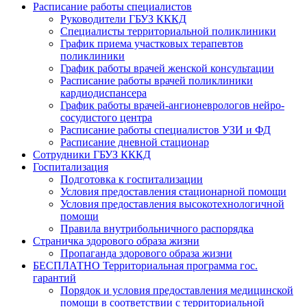
Расписание работы специалистов
Руководители ГБУЗ КККД
Специалисты территориальной поликлиники
График приема участковых терапевтов
поликлиники
График работы врачей женской консультации
Расписание работы врачей поликлиники
кардиодиспансера
График работы врачей-ангионеврологов нейро-
сосудистого центра
Расписание работы специалистов УЗИ и ФД
Расписание дневной стационар
Сотрудники ГБУЗ КККД
Госпитализация
Подготовка к госпитализации
Условия предоставления стационарной помощи
Условия предоставления высокотехнологичной
помощи
Правила внутрибольничного распорядка
Страничка здорового образа жизни
Пропаганда здорового образа жизни
БЕСПЛАТНО Территориальная программа гос.
гарантий
Порядок и условия предоставления медицинской
помощи в соответствии с территориальной