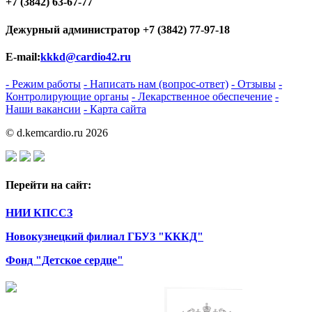
+7 (3842) 63-67-77
Дежурный администратор
+7 (3842) 77-97-18
E-mail:
kkkd@cardio42.ru
- Режим работы
- Написать нам (вопрос-ответ)
- Отзывы
-
Контролирующие органы
- Лекарственное обеспечение
-
Наши вакансии
- Карта сайта
© d.kemcardio.ru 2026
Перейти на сайт:
НИИ КПССЗ
Новокузнецкий филиал ГБУЗ "КККД"
Фонд "Детское сердце"