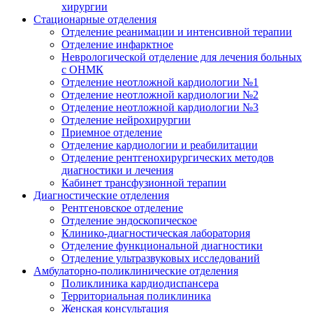
хирургии
Стационарные отделения
Отделение реанимации и интенсивной терапии
Отделение инфарктное
Неврологической отделение для лечения больных
с ОНМК
Отделение неотложной кардиологии №1
Отделение неотложной кардиологии №2
Отделение неотложной кардиологии №3
Отделение нейрохирургии
Приемное отделение
Отделение кардиологии и реабилитации
Отделение рентгенохирургических методов
диагностики и лечения
Кабинет трансфузионной терапии
Диагностические отделения
Рентгеновское отделение
Отделение эндоскопическое
Клинико-диагностическая лаборатория
Отделение функциональной диагностики
Отделение ультразвуковых исследований
Амбулаторно-поликлинические отделения
Поликлиника кардиодиспансера
Территориальная поликлиника
Женская консультация