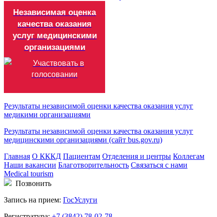
Независимая оценка
качества оказания
услуг медицинскими
организациями
Результаты независимой оценки качества оказания услуг
медикими организациями
Результаты независимой оценки качества оказания услуг
медицинскими организациями (сайт bus.gov.ru)
Главная
О КККД
Пациентам
Отделения и центры
Коллегам
Наши вакансии
Благотворительность
Связаться с нами
Medical tourism
Позвонить
Запись на прием:
ГосУслуги
Регистратура:
+7 (3842) 78-02-78