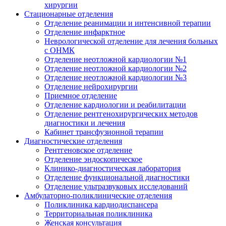
хирургии
Стационарные отделения
Отделение реанимации и интенсивной терапии
Отделение инфарктное
Неврологической отделение для лечения больных
с ОНМК
Отделение неотложной кардиологии №1
Отделение неотложной кардиологии №2
Отделение неотложной кардиологии №3
Отделение нейрохирургии
Приемное отделение
Отделение кардиологии и реабилитации
Отделение рентгенохирургических методов
диагностики и лечения
Кабинет трансфузионной терапии
Диагностические отделения
Рентгеновское отделение
Отделение эндоскопическое
Клинико-диагностическая лаборатория
Отделение функциональной диагностики
Отделение ультразвуковых исследований
Амбулаторно-поликлинические отделения
Поликлиника кардиодиспансера
Территориальная поликлиника
Женская консультация