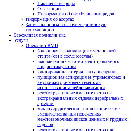
Партнерские роды
О лактации
Информации об обезболивании родов
Информация об абортах
Запись на прием и на телемедицинскую
консультацию
Бережливая поликлиника
Услуги
Операции ВМП
баллонная вазодилатация с установкой
стента (ов) в сосуд (сосуды)
имплантация частотно-адаптированного
кардиостимулятора
клипирование артериальных аневризм
пункционная аспирация внутримозговых и
внутрижелудочковых гематом с
использованием нейронавигации
реконструктивные вмешательства на
экстракраниальных отделах церебральных
артерий
микрохирургические и эндоскопические
вмешательства при поражениях
межпозвоночных дисков шейных и грудных
отделов
реконструктивные вмешательства при