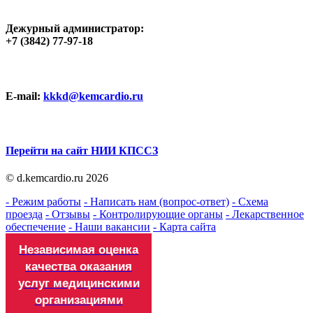
Дежурный администратор:
+7 (3842) 77-97-18
E-mail:
kkkd@kemcardio.ru
Перейти на сайт НИИ КПССЗ
© d.kemcardio.ru 2026
- Режим работы
- Написать нам (вопрос-ответ)
- Схема
проезда
- Отзывы
- Контролирующие органы
- Лекарственное
обеспечение
- Наши вакансии
- Карта сайта
Независимая оценка
качества оказания
услуг медицинскими
организациями