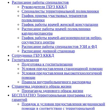
Расписание работы специалистов
Руководители ГБУЗ КККД
Специалисты территориальной поликлиники
График приема участковых терапевтов
поликлиники
График работы врачей женской консультации
Расписание работы врачей поликлиники
кардиодиспансера
График работы врачей-ангионеврологов нейро-
сосудистого центра
Расписание работы специалистов УЗИ и ФД
Расписание дневной стационар
Сотрудники ГБУЗ КККД
Госпитализация
Подготовка к госпитализации
Условия предоставления стационарной помощи
Условия предоставления высокотехнологичной
помощи
Правила внутрибольничного распорядка
Страничка здорового образа жизни
Пропаганда здорового образа жизни
БЕСПЛАТНО Территориальная программа гос.
гарантий
Порядок и условия предоставления медицинской
помощи в соответствии с территориальной