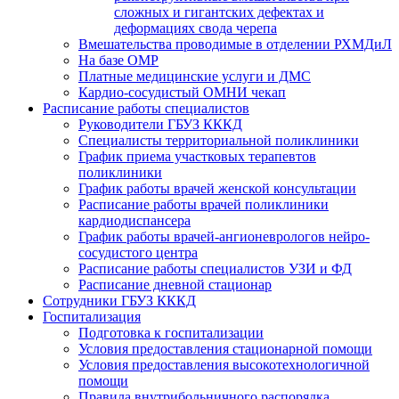
сложных и гигантских дефектах и
деформациях свода черепа
Вмешательства проводимые в отделении РХМДиЛ
На базе ОМР
Платные медицинские услуги и ДМС
Кардио-сосудистый ОМНИ чекап
Расписание работы специалистов
Руководители ГБУЗ КККД
Специалисты территориальной поликлиники
График приема участковых терапевтов
поликлиники
График работы врачей женской консультации
Расписание работы врачей поликлиники
кардиодиспансера
График работы врачей-ангионеврологов нейро-
сосудистого центра
Расписание работы специалистов УЗИ и ФД
Расписание дневной стационар
Сотрудники ГБУЗ КККД
Госпитализация
Подготовка к госпитализации
Условия предоставления стационарной помощи
Условия предоставления высокотехнологичной
помощи
Правила внутрибольничного распорядка