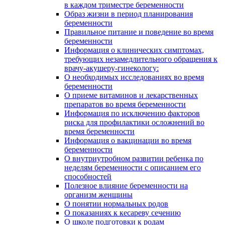
в каждом триместре беременности
Образ жизни в период планирования
беременности
Правильное питание и поведение во время
беременности
Информация о клинических симптомах,
требующих незамедлительного обращения к
врачу-акушеру-гинекологу:
О необходимых исследованиях во время
беременности
О приеме витаминов и лекарственных
препаратов во время беременности
Информация по исключению факторов
риска для профилактики осложнений во
время беременности
Информация о вакцинации во время
беременности
О внутриутробном развитии ребенка по
неделям беременности с описанием его
способностей
Полезное влияние беременности на
организм женщины
О понятии нормальных родов
О показаниях к кесареву сечению
О школе подготовки к родам