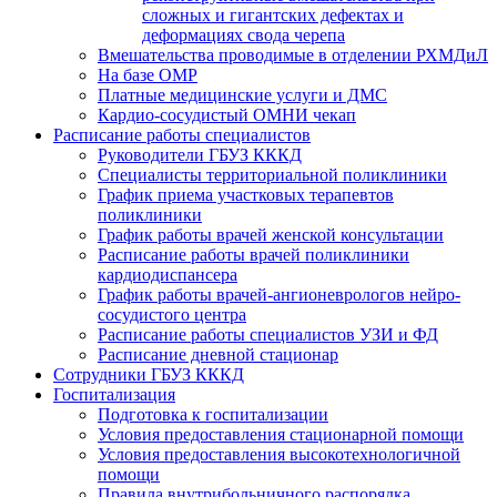
сложных и гигантских дефектах и
деформациях свода черепа
Вмешательства проводимые в отделении РХМДиЛ
На базе ОМР
Платные медицинские услуги и ДМС
Кардио-сосудистый ОМНИ чекап
Расписание работы специалистов
Руководители ГБУЗ КККД
Специалисты территориальной поликлиники
График приема участковых терапевтов
поликлиники
График работы врачей женской консультации
Расписание работы врачей поликлиники
кардиодиспансера
График работы врачей-ангионеврологов нейро-
сосудистого центра
Расписание работы специалистов УЗИ и ФД
Расписание дневной стационар
Сотрудники ГБУЗ КККД
Госпитализация
Подготовка к госпитализации
Условия предоставления стационарной помощи
Условия предоставления высокотехнологичной
помощи
Правила внутрибольничного распорядка