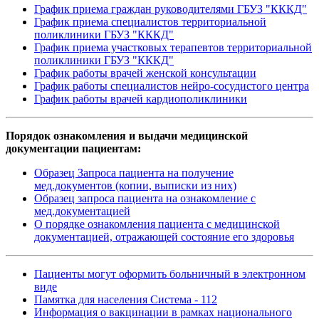
График приема граждан руководителями ГБУЗ "КККД"
График приема специалистов территориальной
поликлиники ГБУЗ "КККД"
График приема участковых терапевтов территориальной
поликлиники ГБУЗ "КККД"
График работы врачей женской консультации
График работы специалистов нейро-сосудистого центра
График работы врачей кардиополиклиники
Порядок ознакомления и выдачи медицинской
документации пациентам:
Образец Запроса пациента на получение
мед.документов (копии, выписки из них)
Образец запроса пациента на ознакомление с
мед.документацией
О порядке ознакомления пациента с медицинской
документацией, отражающей состояние его здоровья
Пациенты могут оформить больничный в электронном
виде
Памятка для населения Система - 112
Информация о вакцинации в рамках национального