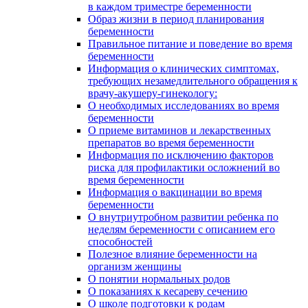
в каждом триместре беременности
Образ жизни в период планирования
беременности
Правильное питание и поведение во время
беременности
Информация о клинических симптомах,
требующих незамедлительного обращения к
врачу-акушеру-гинекологу:
О необходимых исследованиях во время
беременности
О приеме витаминов и лекарственных
препаратов во время беременности
Информация по исключению факторов
риска для профилактики осложнений во
время беременности
Информация о вакцинации во время
беременности
О внутриутробном развитии ребенка по
неделям беременности с описанием его
способностей
Полезное влияние беременности на
организм женщины
О понятии нормальных родов
О показаниях к кесареву сечению
О школе подготовки к родам