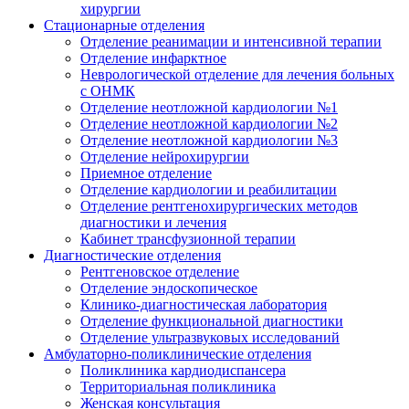
хирургии
Стационарные отделения
Отделение реанимации и интенсивной терапии
Отделение инфарктное
Неврологической отделение для лечения больных
с ОНМК
Отделение неотложной кардиологии №1
Отделение неотложной кардиологии №2
Отделение неотложной кардиологии №3
Отделение нейрохирургии
Приемное отделение
Отделение кардиологии и реабилитации
Отделение рентгенохирургических методов
диагностики и лечения
Кабинет трансфузионной терапии
Диагностические отделения
Рентгеновское отделение
Отделение эндоскопическое
Клинико-диагностическая лаборатория
Отделение функциональной диагностики
Отделение ультразвуковых исследований
Амбулаторно-поликлинические отделения
Поликлиника кардиодиспансера
Территориальная поликлиника
Женская консультация