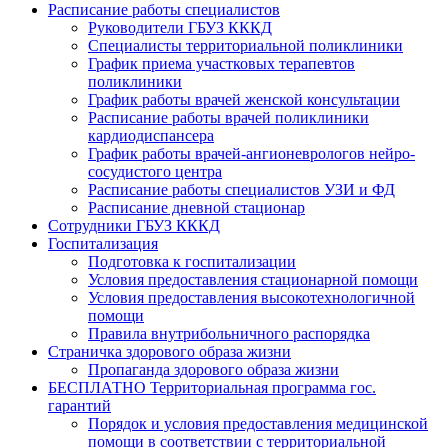
Расписание работы специалистов
Руководители ГБУЗ КККД
Специалисты территориальной поликлиники
График приема участковых терапевтов
поликлиники
График работы врачей женской консультации
Расписание работы врачей поликлиники
кардиодиспансера
График работы врачей-ангионеврологов нейро-
сосудистого центра
Расписание работы специалистов УЗИ и ФД
Расписание дневной стационар
Сотрудники ГБУЗ КККД
Госпитализация
Подготовка к госпитализации
Условия предоставления стационарной помощи
Условия предоставления высокотехнологичной
помощи
Правила внутрибольничного распорядка
Страничка здорового образа жизни
Пропаганда здорового образа жизни
БЕСПЛАТНО Территориальная программа гос.
гарантий
Порядок и условия предоставления медицинской
помощи в соответствии с территориальной