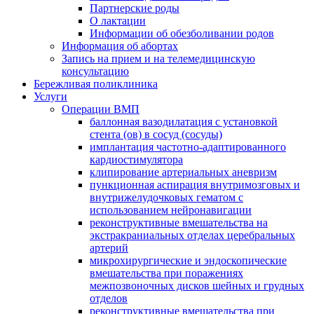
Партнерские роды
О лактации
Информации об обезболивании родов
Информация об абортах
Запись на прием и на телемедицинскую
консультацию
Бережливая поликлиника
Услуги
Операции ВМП
баллонная вазодилатация с установкой
стента (ов) в сосуд (сосуды)
имплантация частотно-адаптированного
кардиостимулятора
клипирование артериальных аневризм
пункционная аспирация внутримозговых и
внутрижелудочковых гематом с
использованием нейронавигации
реконструктивные вмешательства на
экстракраниальных отделах церебральных
артерий
микрохирургические и эндоскопические
вмешательства при поражениях
межпозвоночных дисков шейных и грудных
отделов
реконструктивные вмешательства при