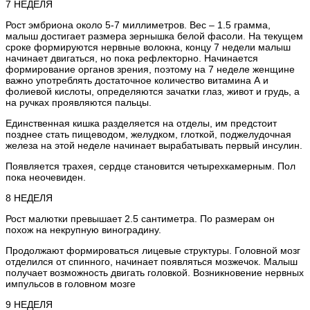
7 НЕДЕЛЯ
Рост эмбриона около 5-7 миллиметров. Вес – 1.5 грамма,
малыш достигает размера зернышка белой фасоли. На текущем
сроке формируются нервные волокна, концу 7 недели малыш
начинает двигаться, но пока рефлекторно. Начинается
формирование органов зрения, поэтому на 7 неделе женщине
важно употреблять достаточное количество витамина А и
фолиевой кислоты, определяются зачатки глаз, живот и грудь, а
на ручках проявляются пальцы.
Единственная кишка разделяется на отделы, им предстоит
позднее стать пищеводом, желудком, глоткой, поджелудочная
железа на этой неделе начинает вырабатывать первый инсулин.
Появляется трахея, сердце становится четырехкамерным. Пол
пока неочевиден.
8 НЕДЕЛЯ
Рост малютки превышает 2.5 сантиметра. По размерам он
похож на некрупную виноградину.
Продолжают формироваться лицевые структуры. Головной мозг
отделился от спинного, начинает появляться мозжечок. Малыш
получает возможность двигать головкой. Возникновение нервных
импульсов в головном мозге
9 НЕДЕЛЯ