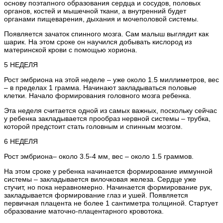
основу поэтапного образования сердца и сосудов, половых
органов, костей и мышечной ткани, а внутренний будет
органами пищеварения, дыхания и мочеполовой системы.
Появляется зачаток спинного мозга. Сам малыш выглядит как
шарик. На этом сроке он научился добывать кислород из
материнской крови с помощью хориона.
5 НЕДЕЛЯ
Рост эмбриона на этой неделе – уже около 1.5 миллиметров, вес
– в пределах 1 грамма. Начинают закладываться половые
клетки. Начало формирования головного мозга ребенка.
Эта неделя считается одной из самых важных, поскольку сейчас
у ребенка закладывается прообраз нервной системы – трубка,
которой предстоит стать головным и спинным мозгом.
6 НЕДЕЛЯ
Рост эмбриона– около 3.5-4 мм, вес – около 1.5 граммов.
На этом сроке у ребенка начинается формирование иммунной
системы – закладывается вилочковая железа. Сердце уже
стучит, но пока неравномерно. Начинается формирование рук,
закладывается формирование глаз и ушей. Появляется
первичная плацента не более 1 сантиметра толщиной. Стартует
образование маточно-плацентарного кровотока.