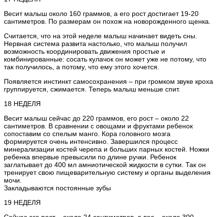
Весит малыш около 160 граммов, а его рост достигает 19-20
сантиметров. По размерам он похож на новорожденного щенка.
Считается, что на этой неделе малыш начинает видеть сны.
Нервная система развита настолько, что малыш получил
возможность координировать движения простые и
комбинированные: сосать кулачок он может уже не потому, что
так получилось, а потому, что ему этого хочется.
Появляется инстинкт самосохранения – при громком звуке кроха
группируется, сжимается. Теперь малыш меньше спит.
18 НЕДЕЛЯ
Весит малыш сейчас до 220 граммов, его рост – около 22
сантиметров. В сравнении с овощами и фруктами ребенок
сопоставим со спелым манго. Кора головного мозга
формируется очень интенсивно. Завершился процесс
минерализации костей черепа и больших парных костей. Ножки
ребенка впервые превысили по длине ручки. Ребенок
заглатывает до 400 мл амниотической жидкости в сутки. Так он
тренирует свою пищеварительную систему и органы выделения
мочи.
Закладываются постоянные зубы
19 НЕДЕЛЯ