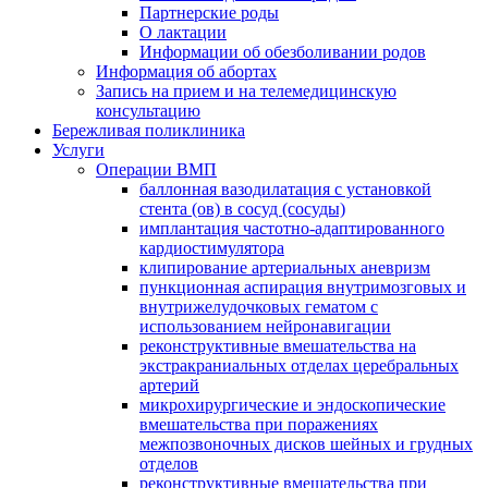
Партнерские роды
О лактации
Информации об обезболивании родов
Информация об абортах
Запись на прием и на телемедицинскую
консультацию
Бережливая поликлиника
Услуги
Операции ВМП
баллонная вазодилатация с установкой
стента (ов) в сосуд (сосуды)
имплантация частотно-адаптированного
кардиостимулятора
клипирование артериальных аневризм
пункционная аспирация внутримозговых и
внутрижелудочковых гематом с
использованием нейронавигации
реконструктивные вмешательства на
экстракраниальных отделах церебральных
артерий
микрохирургические и эндоскопические
вмешательства при поражениях
межпозвоночных дисков шейных и грудных
отделов
реконструктивные вмешательства при