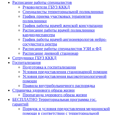
Расписание работы специалистов
Руководители ГБУЗ КККД
Специалисты территориальной поликлиники
График приема участковых терапевтов
поликлиники
График работы врачей женской консультации
Расписание работы врачей поликлиники
кардиодиспансера
График работы врачей-ангионеврологов нейро-
сосудистого центра
Расписание работы специалистов УЗИ и ФД
Расписание дневной стационар
Сотрудники ГБУЗ КККД
Госпитализация
Подготовка к госпитализации
Условия предоставления стационарной помощи
Условия предоставления высокотехнологичной
помощи
Правила внутрибольничного распорядка
Страничка здорового образа жизни
Пропаганда здорового образа жизни
БЕСПЛАТНО Территориальная программа гос.
гарантий
Порядок и условия предоставления медицинской
помощи в соответствии с территориальной