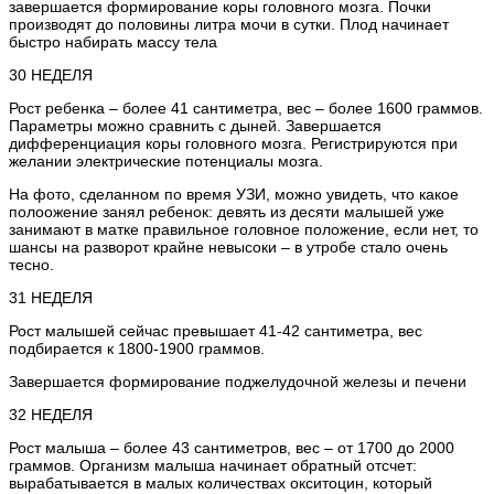
завершается формирование коры головного мозга. Почки
производят до половины литра мочи в сутки. Плод начинает
быстро набирать массу тела
30 НЕДЕЛЯ
Рост ребенка – более 41 сантиметра, вес – более 1600 граммов.
Параметры можно сравнить с дыней. Завершается
дифференциация коры головного мозга. Регистрируются при
желании электрические потенциалы мозга.
На фото, сделанном по время УЗИ, можно увидеть, что какое
полоожение занял ребенок: девять из десяти малышей уже
занимают в матке правильное головное положение, если нет, то
шансы на разворот крайне невысоки – в утробе стало очень
тесно.
31 НЕДЕЛЯ
Рост малышей сейчас превышает 41-42 сантиметра, вес
подбирается к 1800-1900 граммов.
Завершается формирование поджелудочной железы и печени
32 НЕДЕЛЯ
Рост малыша – более 43 сантиметров, вес – от 1700 до 2000
граммов. Организм малыша начинает обратный отсчет:
вырабатывается в малых количествах окситоцин, который