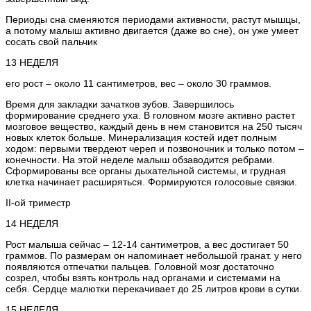
Периоды сна сменяются периодами активности, растут мышцы,
а потому малыш активно двигается (даже во сне), он уже умеет
сосать свой пальчик
13 НЕДЕЛЯ
его рост – около 11 сантиметров, вес – около 30 граммов.
Время для закладки зачатков зубов. Завершилось
формирование среднего уха. В головном мозге активно растет
мозговое вещество, каждый день в нем становится на 250 тысяч
новых клеток больше. Минерализация костей идет полным
ходом: первыми твердеют череп и позвоночник и только потом –
конечности. На этой неделе малыш обзаводится ребрами.
Сформированы все органы дыхательной системы, и грудная
клетка начинает расширяться. Формируются голосовые связки.
II-ой триместр
14 НЕДЕЛЯ
Рост малыша сейчас – 12-14 сантиметров, а вес достигает 50
граммов. По размерам он напоминает небольшой гранат. у него
появляются отпечатки пальцев. Головной мозг достаточно
созрел, чтобы взять контроль над органами и системами на
себя. Сердце малютки перекачивает до 25 литров крови в сутки.
15 НЕДЕЛЯ