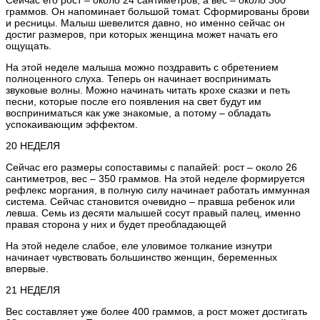
Сейчас его рост – около 24 сантиметров, а вес – около 300
граммов. Он напоминает большой томат. Сформированы брови
и ресницы. Малыш шевелится давно, но именно сейчас он
достиг размеров, при которых женщина может начать его
ощущать.
На этой неделе малыша можно поздравить с обретением
полноценного слуха. Теперь он начинает воспринимать
звуковые волны. Можно начинать читать крохе сказки и петь
песни, которые после его появления на свет будут им
восприниматься как уже знакомые, а потому – обладать
успокаивающим эффектом.
20 НЕДЕЛЯ
Сейчас его размеры сопоставимы с папайей: рост – около 26
сантиметров, вес – 350 граммов. На этой неделе формируется
рефлекс моргания, в полную силу начинает работать иммунная
система. Сейчас становится очевидно – правша ребенок или
левша. Семь из десяти малышей сосут правый палец, именно
правая сторона у них и будет преобладающей
На этой неделе слабое, еле уловимое толкание изнутри
начинает чувствовать большинство женщин, беременных
впервые.
21 НЕДЕЛЯ
Вес составляет уже более 400 граммов, а рост может достигать