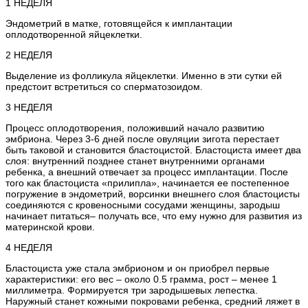
1 НЕДЕЛЯ
Эндометрий в матке, готовящейся к имплантации
оплодотворенной яйцеклетки.
2 НЕДЕЛЯ
Выделение из фолликула яйцеклетки. Именно в эти сутки ей
предстоит встретиться со сперматозоидом.
3 НЕДЕЛЯ
Процесс оплодотворения, положивший начало развитию
эмбриона. Через 3-6 дней после овуляции зигота перестает
быть таковой и становится бластоцистой. Бластоциста имеет два
слоя: внутренний позднее станет внутренними органами
ребенка, а внешний отвечает за процесс имплантации. После
того как бластоциста «прилипла», начинается ее постепенное
погружение в эндометрий, ворсинки внешнего слоя бластоцисты
соединяются с кровеносными сосудами женщины, зародыш
начинает питаться– получать все, что ему нужно для развития из
материнской крови.
4 НЕДЕЛЯ
Бластоциста уже стала эмбрионом и он приобрел первые
характеристики: его вес – около 0.5 грамма, рост – менее 1
миллиметра. Формируется три зародышевых лепестка.
Наружный станет кожными покровами ребенка, средний ляжет в