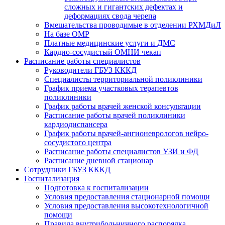
сложных и гигантских дефектах и
деформациях свода черепа
Вмешательства проводимые в отделении РХМДиЛ
На базе ОМР
Платные медицинские услуги и ДМС
Кардио-сосудистый ОМНИ чекап
Расписание работы специалистов
Руководители ГБУЗ КККД
Специалисты территориальной поликлиники
График приема участковых терапевтов
поликлиники
График работы врачей женской консультации
Расписание работы врачей поликлиники
кардиодиспансера
График работы врачей-ангионеврологов нейро-
сосудистого центра
Расписание работы специалистов УЗИ и ФД
Расписание дневной стационар
Сотрудники ГБУЗ КККД
Госпитализация
Подготовка к госпитализации
Условия предоставления стационарной помощи
Условия предоставления высокотехнологичной
помощи
Правила внутрибольничного распорядка