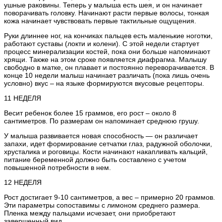
ушные раковины. Теперь у малыша есть шея, и он начинает
поворачивать головку. Начинают расти первые волосы, тонкая
кожа начинает чувствовать первые тактильные ощущения.
Руки длиннее ног, на кончиках пальцев есть маленькие ноготки,
работают суставы (локти и колени). С этой недели стартует
процесс минерализации костей, пока они больше напоминают
хрящи. Также на этом сроке появляется диафрагма. Малышу
свободно в матке, он плавает и постоянно переворачивается. В
конце 10 недели малыш начинает различать (пока лишь очень
условно) вкус – на языке формируются вкусовые рецепторы.
11 НЕДЕЛЯ
Весит ребенок более 15 граммов, его рост – около 8
сантиметров. По размерам он напоминает среднюю грушу.
У малыша развивается новая способность — он различает
запахи, идет формирование сетчатки глаз, радужной оболочки,
хрусталика и роговицы. Кости начинают накапливать кальций,
питание беременной должно быть составлено с учетом
повышенной потребности в нем.
12 НЕДЕЛЯ
Рост достигает 9-10 сантиметров, а вес – примерно 20 граммов.
Эти параметры сопоставимы с лимоном среднего размера.
Пленка между пальцами исчезает, они приобретают
завершенный вид.