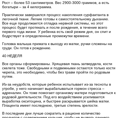
Рост – более 53 сантиметров. Вес 2900-3000 граммов, а есть
богатыри – за 4 килограмма.
Практически завершился процесс накопления сурфактанта в
легочной ткани. Легкие готовы к самостоятельному дыханию.
Все еще продолжается отладка нервной системы, но этот
процесс будет протекать и после рождения, в течение всего
первого года жизни. У ребенка есть свой режим дня, он спит и
бодрствует в определенные промежутки времени.
Головка малыша прижата к выходу из матки, ручки сложены на
груди. Он готов к рождению.
40 НЕДЕЛЯ
Все органы сформированы. Хрящевая ткань затвердела, кости
скелета тоже. Свободными и подвижными остаются только кости
черепа, это необходимо, чтобы без травм пройти по родовым
путям.
Из-за неудобств, которые ребенок испытывает из-за тесноты в
утробе, у него начинает вырабатываться гормон стресса –
адреналин. Он тоже помогает организму матери подготовиться к
родовой деятельности. Под его воздействием усиливается
выработка окситоцина, и быстрее раскрывается шейка матки.
Плацента имеет последнюю, третью степень зрелости.
В последние дни лучше сократить в рационе количество
продуктов с содержанием кальция, чтобы не вызвать раннего