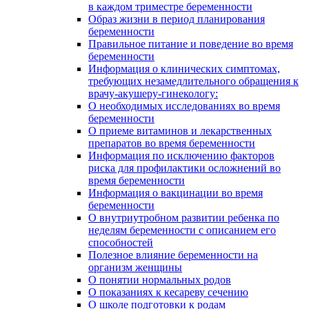
в каждом триместре беременности
Образ жизни в период планирования
беременности
Правильное питание и поведение во время
беременности
Информация о клинических симптомах,
требующих незамедлительного обращения к
врачу-акушеру-гинекологу:
О необходимых исследованиях во время
беременности
О приеме витаминов и лекарственных
препаратов во время беременности
Информация по исключению факторов
риска для профилактики осложнений во
время беременности
Информация о вакцинации во время
беременности
О внутриутробном развитии ребенка по
неделям беременности с описанием его
способностей
Полезное влияние беременности на
организм женщины
О понятии нормальных родов
О показаниях к кесареву сечению
О школе подготовки к родам