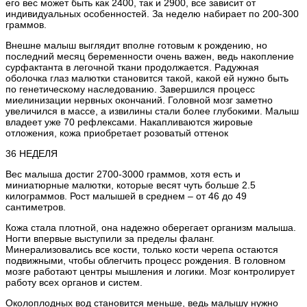
его вес может быть как 2400, так и 2900, все зависит от
индивидуальных особенностей. За неделю набирает по 200-300
граммов.
Внешне малыш выглядит вполне готовым к рождению, но
последний месяц беременности очень важен, ведь накопление
сурфактанта в легочной ткани продолжается. Радужная
оболочка глаз малютки становится такой, какой ей нужно быть
по генетическому наследованию. Завершился процесс
миелинизации нервных окончаний. Головной мозг заметно
увеличился в массе, а извилины стали более глубокими. Малыш
владеет уже 70 рефлексами. Накапливаются жировые
отложения, кожа приобретает розоватый оттенок
36 НЕДЕЛЯ
Вес малыша достиг 2700-3000 граммов, хотя есть и
миниатюрные малютки, которые весят чуть больше 2.5
килограммов. Рост малышей в среднем – от 46 до 49
сантиметров.
Кожа стала плотной, она надежно оберегает организм малыша.
Ногти впервые выступили за пределы фаланг.
Минерализовались все кости, только кости черепа остаются
подвижными, чтобы облегчить процесс рождения. В головном
мозге работают центры мышления и логики. Мозг контролирует
работу всех органов и систем.
Околоплодных вод становится меньше, ведь малышу нужно