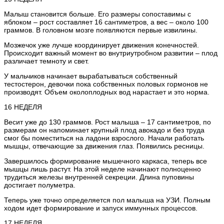
Малыш становится больше. Его размеры сопоставимы с
яблоком – рост составляет 16 сантиметров, а вес – около 100
граммов. В головном мозге появляются первые извилины.
Мозжечок уже лучше координирует движения конечностей.
Происходит важный момент во внутриутробном развитии – плод
различает темноту и свет.
У мальчиков начинает вырабатываться собственный
тестостерон, девочки пока собственных половых гормонов не
производят. Объем околоплодных вод нарастает и это норма.
16 НЕДЕЛЯ
Весит уже до 130 граммов. Рост малыша – 17 сантиметров, по
размерам он напоминает крупный плод авокадо и без труда
смог бы поместиться на ладони взрослого. Начали работать
мышцы, отвечающие за движения глаз. Появились ресницы.
Завершилось формирование мышечного каркаса, теперь все
мышцы лишь растут. На этой неделе начинают полноценно
трудиться железы внутренней секреции. Длина пуповины
достигает полуметра.
Теперь уже точно определяется пол малыша на УЗИ. Полным
ходом идет формирование и запуск иммунных процессов.
17 НЕДЕЛЯ