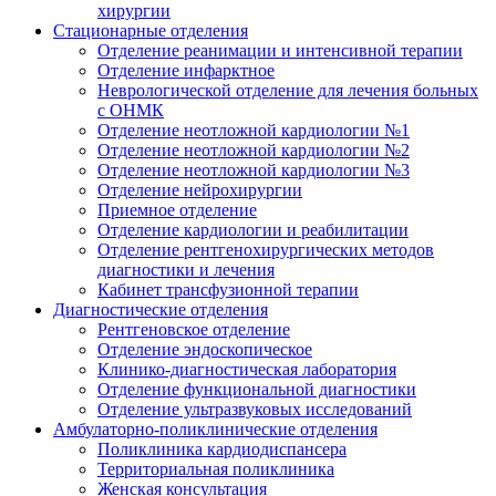
хирургии
Стационарные отделения
Отделение реанимации и интенсивной терапии
Отделение инфарктное
Неврологической отделение для лечения больных
с ОНМК
Отделение неотложной кардиологии №1
Отделение неотложной кардиологии №2
Отделение неотложной кардиологии №3
Отделение нейрохирургии
Приемное отделение
Отделение кардиологии и реабилитации
Отделение рентгенохирургических методов
диагностики и лечения
Кабинет трансфузионной терапии
Диагностические отделения
Рентгеновское отделение
Отделение эндоскопическое
Клинико-диагностическая лаборатория
Отделение функциональной диагностики
Отделение ультразвуковых исследований
Амбулаторно-поликлинические отделения
Поликлиника кардиодиспансера
Территориальная поликлиника
Женская консультация