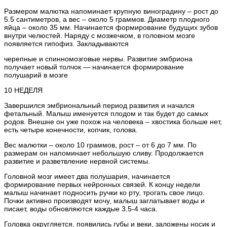
Размером малютка напоминает крупную виноградину – рост до
5.5 сантиметров, а вес – около 5 граммов. Диаметр плодного
яйца – около 35 мм. Начинается формирование будущих зубов
внутри челюстей. Наряду с мозжечком, в головном мозге
появляется гипофиз. Закладываются
черепные и спинномозговые нервы. Развитие эмбриона
получает новый толчок — начинается формирование
полушарий в мозге
10 НЕДЕЛЯ
Завершился эмбриональный период развития и начался
фетальный. Малыш именуется плодом и так будет до самых
родов. Внешне он уже похож на человека – хвостика больше нет,
есть четыре конечности, копчик, голова.
Вес малютки – около 10 граммов, рост – от 6 до 7 мм. По
размерам он напоминает небольшую сливу. Продолжается
развитие и разветвление нервной системы.
Головной мозг имеет два полушария, начинается
формирование первых нейронных связей. К концу недели
малыш начинает подносить ручки ко рту, трогать свое лицо.
Почки активно производят мочу, малыш заглатывает воды и
писает, воды обновляются каждые 3.5-4 часа.
Головка округляется, появились губы и веки, заложены носик и