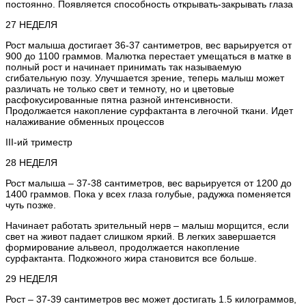
постоянно. Появляется способность открывать-закрывать глаза
27 НЕДЕЛЯ
Рост малыша достигает 36-37 сантиметров, вес варьируется от
900 до 1100 граммов. Малютка перестает умещаться в матке в
полный рост и начинает принимать так называемую
сгибательную позу. Улучшается зрение, теперь малыш может
различать не только свет и темноту, но и цветовые
расфокусированные пятна разной интенсивности.
Продолжается накопление сурфактанта в легочной ткани. Идет
налаживание обменных процессов
III-ий триместр
28 НЕДЕЛЯ
Рост малыша – 37-38 сантиметров, вес варьируется от 1200 до
1400 граммов. Пока у всех глаза голубые, радужка поменяется
чуть позже.
Начинает работать зрительный нерв – малыш морщится, если
свет на живот падает слишком яркий. В легких завершается
формирование альвеол, продолжается накопление
сурфактанта. Подкожного жира становится все больше.
29 НЕДЕЛЯ
Рост – 37-39 сантиметров вес может достигать 1.5 килограммов,