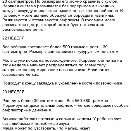
28 сантиметров. По размерам его можно сравнить с куклой.
Нервная система развивается без перерывов и выходных,
каждую секунду появляются тысячи новых клеток-нейронов. В
головном мозге активно образуются борозды и извилины.
Развиваются и оттачиваются рефлексы. В головном мозге
развивается центр, который потом будет отвечать за
распознавание речи.
22 НЕДЕЛЯ
Вес ребенка составляет более 500 граммов, рост – 30
сантиметров. Размеры сопоставимы с кукурузным початком.
Малыш уже похож на новорожденного. Жировая клетчатка на
этой неделе начинает распределяться по всему телу,
завершается формирование позвоночника. Начинается
созревание легких.
Подходит к концу закладка и укрепление костей позвоночника.
23 НЕДЕЛЯ
Рост чуть более 30 сантиметров. Вес 560-580 граммов.
Формируется дыхательный рефлекс – легкие совершают особые
рефлекторные движения.
Активно работают потовые и сальные железы. У ребенка уже
есть любимые и нелюбимые звуки.
Мама может почувствовать, что малыш икает.