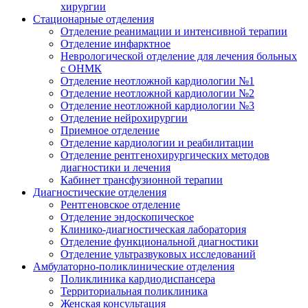
хирургии
Стационарные отделения
Отделение реанимации и интенсивной терапии
Отделение инфарктное
Неврологической отделение для лечения больных
с ОНМК
Отделение неотложной кардиологии №1
Отделение неотложной кардиологии №2
Отделение неотложной кардиологии №3
Отделение нейрохирургии
Приемное отделение
Отделение кардиологии и реабилитации
Отделение рентгенохирургических методов
диагностики и лечения
Кабинет трансфузионной терапии
Диагностические отделения
Рентгеновское отделение
Отделение эндоскопическое
Клинико-диагностическая лаборатория
Отделение функциональной диагностики
Отделение ультразвуковых исследований
Амбулаторно-поликлинические отделения
Поликлиника кардиодиспансера
Территориальная поликлиника
Женская консультация