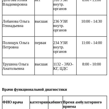
Владимировна
внутр.
органов
Лобанова Ольга
высшая
236 УЗИ
10
:
00 - 14
:
30
Геннадьевна
внутр.
органов
Полищук Ольга
первая
234 УЗИ
11
:
00 - 14
:
00
Петровна
внутр.
органов
Трушина Ольга
высшая
1132 - ЭХО-
8
:
00 - 10
:
00
Анатольевна
КГ, ЦДС
Врачи функциональной диагностики
ФИО врача
категория
кабинет
Время амбулаторного
приема