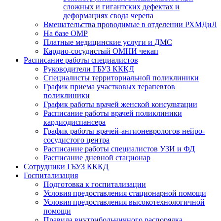
сложных и гигантских дефектах и
деформациях свода черепа
Вмешательства проводимые в отделении РХМДиЛ
На базе ОМР
Платные медицинские услуги и ДМС
Кардио-сосудистый ОМНИ чекап
Расписание работы специалистов
Руководители ГБУЗ КККД
Специалисты территориальной поликлиники
График приема участковых терапевтов
поликлиники
График работы врачей женской консультации
Расписание работы врачей поликлиники
кардиодиспансера
График работы врачей-ангионеврологов нейро-
сосудистого центра
Расписание работы специалистов УЗИ и ФД
Расписание дневной стационар
Сотрудники ГБУЗ КККД
Госпитализация
Подготовка к госпитализации
Условия предоставления стационарной помощи
Условия предоставления высокотехнологичной
помощи
Правила внутрибольничного распорядка