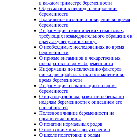
в каждом триместре беременности
Образ жизни в период планирования
беременности
Правильное питание и поведение во время
беременности
Информация о клинических симптомах,
требующих незамедлительного обращения к
врачу-акушеру-гинекологу:
О необходимых исследованиях во время
беременности
О приеме витаминов и лекарственных
препаратов во время беременности
Информация по исключению факторов
риска для профилактики осложнений во
время беременности
Информация о вакцинации во время
беременности
О внутриутробном развитии ребенка по
неделям беременности с описанием его
способностей
Полезное влияние беременности на
организм женщины
О понятии нормальных родов
О показаниях к кесареву сечению
О школе подготовки к родам