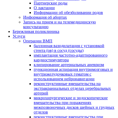
Партнерские роды
О лактации
Информации об обезболивании родов
Информация об абортах
Запись на прием и на телемедицинскую
консультацию
Бережливая поликлиника
Услуги
Операции ВМП
баллонная вазодилатация с установкой
стента (ов) в сосуд (сосуды)
имплантация частотно-адаптированного
кардиостимулятора
клипирование артериальных аневризм
пункционная аспирация внутримозговых и
внутрижелудочковых гематом с
использованием нейронавигации
реконструктивные вмешательства на
экстракраниальных отделах церебральных
артерий
микрохирургические и эндоскопические
вмешательства при поражениях
межпозвоночных дисков шейных и грудных
отделов
реконструктивные вмешательства при