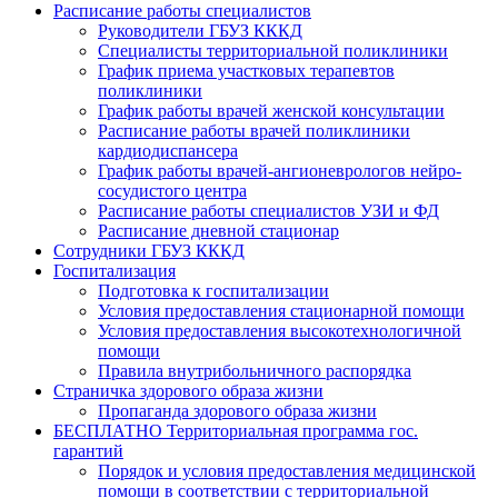
Расписание работы специалистов
Руководители ГБУЗ КККД
Специалисты территориальной поликлиники
График приема участковых терапевтов
поликлиники
График работы врачей женской консультации
Расписание работы врачей поликлиники
кардиодиспансера
График работы врачей-ангионеврологов нейро-
сосудистого центра
Расписание работы специалистов УЗИ и ФД
Расписание дневной стационар
Сотрудники ГБУЗ КККД
Госпитализация
Подготовка к госпитализации
Условия предоставления стационарной помощи
Условия предоставления высокотехнологичной
помощи
Правила внутрибольничного распорядка
Страничка здорового образа жизни
Пропаганда здорового образа жизни
БЕСПЛАТНО Территориальная программа гос.
гарантий
Порядок и условия предоставления медицинской
помощи в соответствии с территориальной