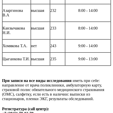
Азаргинова
высшая
232
8
:
00 - 14
:
00
В.А
Канзычакова
высшая
233
8
:
00 - 14
:
00
Н.И.
Хомякова Т.А.
нет
243
9
:
00 - 14
:
00
Цыганкова Т.И.
высшая
235
9
:
00 - 13
:
00
При записи на все виды исследования
иметь при себе:
направление от врача поликлиники, амбулаторную карту,
страховой полис обязательного медицинского страхования
(ОМС), салфетку, если есть в наличии: выписки из
стационаров, пленки ЭКГ, результаты обследований.
Регистратура (call центр):